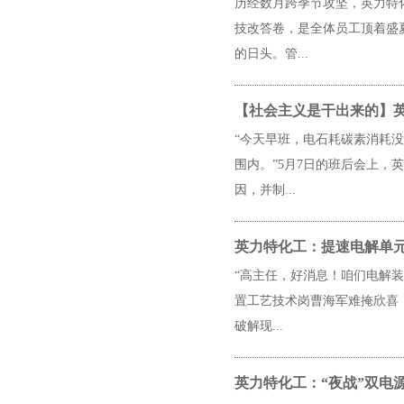
历经数月跨季节攻坚，英力特
技改答卷，是全体员工顶着盛
的日头。管...
【社会主义是干出来的】
“今天早班，电石耗碳素消耗没
围内。”5月7日的班后会上
因，并制...
英力特化工：提速电解单元
“高主任，好消息！咱们电解
置工艺技术岗曹海军难掩欣喜
破解现...
英力特化工：“夜战”双电