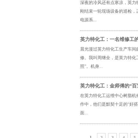
深夜的冷风还有点寒凉，英力
刚结束一轮现场设备的巡检，
电源系...
英力特化工：一名维修工的
晨光漫过英力特化工生产车间
修。我叫周继全，是英力特化
照”。机身...
英力特化工：金师傅的“百
在英力特化工运维中心树脂机
作中，他们是默契十足的“好
面...
1
2
3
4
5