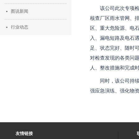
该公司此次专项
图说新闻
核查厂区雨水管网、
行业动态
区、重大危险源、电
入、漏电短路及电石
足、状态完好、随时
对检查发现的各类问
人、整改措施和完成
同时，该公司持
强应急演练、强化物
友情链接